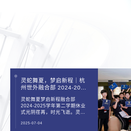
灵蛇舞夏，梦启新程｜杭
州世外融合部 2024-2025
学年第二学期休业式
灵蛇舞夏梦启新程融合部
2024-2025学年第二学期休业
式光阴荏苒，时光飞逝。灵蛇
舞夏，梦启新程。随着夏日的
2025-07-04
热情逐渐升温，我们迎来了杭