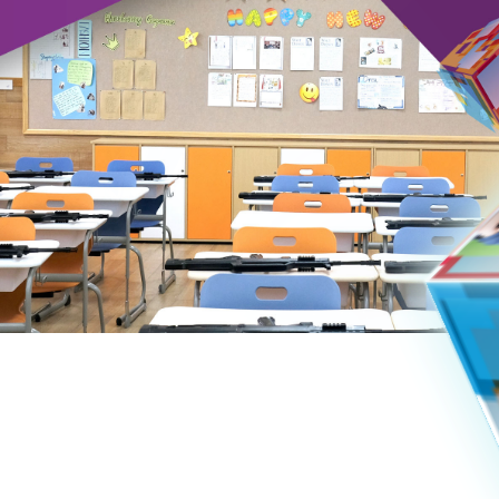
副局长，上海世
山国家森林公园环绕校区，背山面水，环境清新雅
书之佳境。
、嘉定、金山、
杭州世外中学将聚各方之力，汇众人之智，共
世界外国语学校
的教学氛围。学校将在董事会和拱墅区教育局的领
、青浦、宁波的
国语中学办学宗旨的基础上综合杭州本土教育的特点
中国人”为目标，积极探索实践素质教育，培养具有“
学生。以“积极参与，努力实践”（简称“P&P”，Participa
为核心教育理念，并逐步发展至“在参与中学会合作
称“C & C”，Cooperation & Creativity
掘学生的潜能，培养学生的合作精神，提升学生的创
学校拥有别具一格的育人环境，现代化的教学
能充分满足高质量的教育教学要求。
学校下设双语部初中、融合部初中及IBDP国
中小学是世外教育集团继上海世外后，在中国开办的
集团学校。