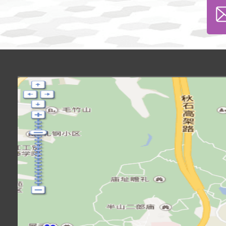
杭州上海世外中学
校址：浙江省杭州市拱墅区半山街道牧歌
路66号
邮编：310000
电话：0571-87382801
邮箱：hzwfls@wfl.sh.edu.cn
联系我们