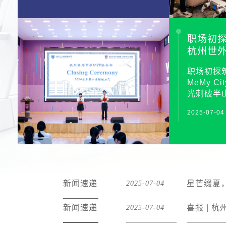
州世外中学融合部2024-2025
学年第二学期的休业式。在这
充满收获与希望的季节里，全
校师生欢聚一堂，共同回顾过
职场初
去一学期的辉煌历程，展望更
杭州世外
加灿烂的未来。HZWFLS IC
Me&My
Department held the closing
职场初探筑
assembly, celebrating past
MeMy 
achievements and looking
光刺破半
ahead to the next bright
校服的身
chapter in the 2024–2025
2025-07-04
小巷，他
academic year.01校长致辞休
开放的心
业式伊始，李强副校长发表了
真实的职
热情洋溢的致辞。他深情回顾
外中学融合
了本学期学校及师生取得的卓
City”
越成就，从高位前沿的学术活
间。每一
动到特色鲜明的跨学科主题活
学校的组
新闻速递
星芒缀夏，
2025-07-04
动，从协同高效的家校合作到
号的校园
捷报频传的多学科竞赛佳绩，
机构，在
新闻速递
喜报 | 
2025-07-04
每一项成绩都凝聚着全校师生
会职业本
的心血与汗水。李校长还用六