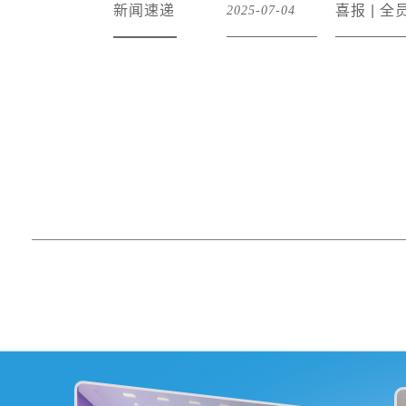
The stud
新闻速递
喜报 | 
2025-07-04
个“一定”耐心叮嘱了学生们的暑
World Fo
期生活，勉励大家继续携手并
School to
进，共创杭州世外更加辉煌的
“Me My City” career
明天。Principal Li reviewed
experienc
the past sem
workplace
explore a
professio
and gain 
into their
possibili
growt
技变身在