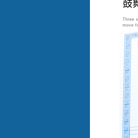
鼓
Three s
move f