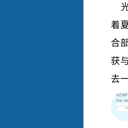
着
合部
获
去
HZWFL
the n