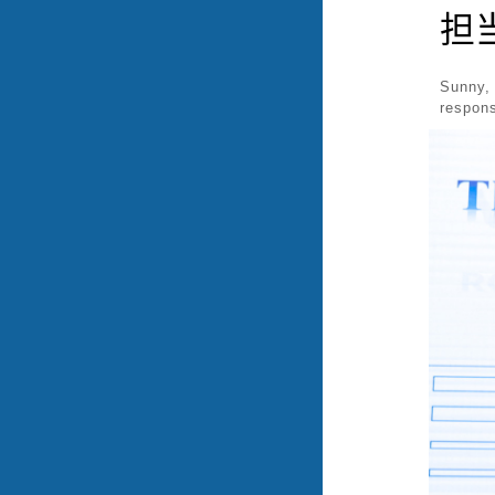
担
Sunny,
respon