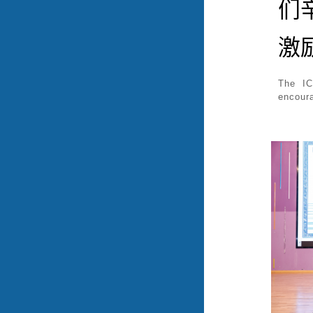
们
激
The IC
encoura