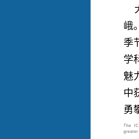
峨
季
学
魅
中
勇
The IC
greate