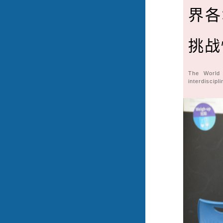
界各
挑战
The World 
interdiscipl